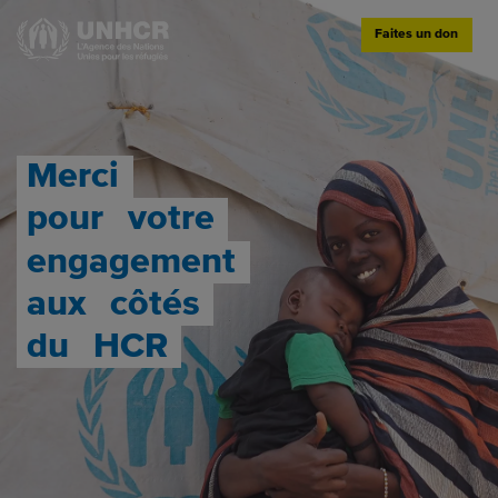
Faites un don
Merci
pour
votre
engagement
aux
côtés
du
HCR